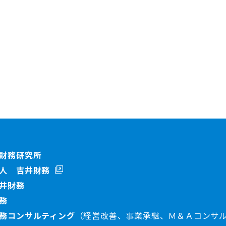
財務研究所
人 吉井財務
井財務
務
務コンサルティング
（経営改善、事業承継、Ｍ＆Ａコンサ