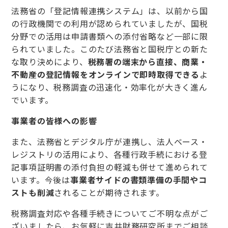
法務省の「登記情報連携システム」は、以前から国
の行政機関での利用が認められていましたが、国税
分野での活用は申請書類への添付省略など一部に限
られていました。このたび法務省と国税庁との新た
な取り決めにより、
税務署の端末から直接、商業・
不動産の登記情報をオンラインで即時取得できる
よ
うになり、税務調査の迅速化・効率化が大きく進ん
でいます。
事業者の皆様への影響
また、法務省とデジタル庁が連携し、法人ベース・
レジストリの活用により、各種行政手続における登
記事項証明書の添付負担の軽減も併せて進められて
います。今後は
事業者サイドの書類準備の手間やコ
ストも削減
されることが期待されます。
税務調査対応や各種手続きについてご不明な点がご
ざいましたら、お気軽に吉井財務研究所までご相談