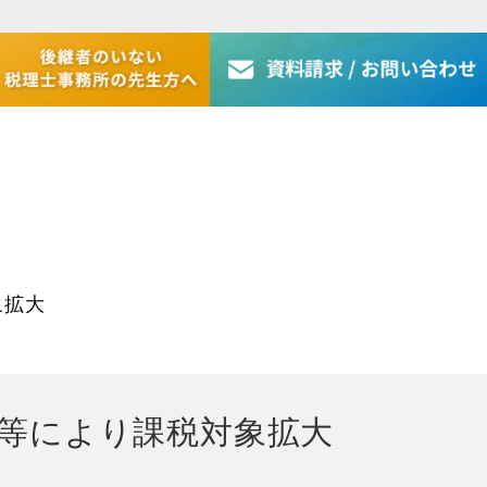
象拡大
少等により課税対象拡大