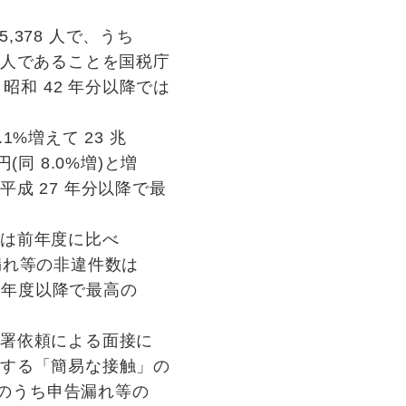
5,378 人で、うち
0 人であることを国税庁
昭和 42 年分以降では
%増えて 23 兆
円(同 8.0%増)と増
成 27 年分以降で最
数は前年度に比べ
告漏れ等の非違件数は
27 年度以降で最高の
来署依頼による面接に
する「簡易な接触」の
た。そのうち申告漏れ等の