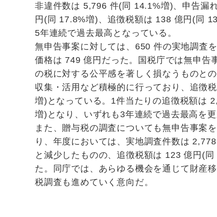
非違件数は 5,796 件(同 14.1%増)、申告漏
円(同 17.8%増)、追徴税額は 138 億円(同 
5年連続で過去最高となっている。
無申告事案に対しては、650 件の実地調査
価格は 749 億円だった。国税庁では無申
の税に対する公平感を著しく損なうものと
収集・活用など積極的に行っており、追徴税額は 
増)となっている。1件当たりの追徴税額は 2,18
増)となり、いずれも3年連続で過去最高を
また、贈与税の調査についても無申告事案
り、年度においては、実地調査件数は 2,77
と減少したものの、追徴税額は 123 億円(同 
た。同庁では、あらゆる機会を通じて財産移
税調査も進めていく意向だ。